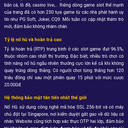
bắn cá, lô đề, casino live,… Riêng dòng game slot thế mạnh
của trang đã có hơn 250 tựa game từ các nhà phát hành uy
tín như PG Soft, Joker, CQ9. Mỗi tuần có cập nhật thêm trò
mới, đảm bảo không nhàm chán.
Tỷ lệ nổ hũ và hoàn trả cao
Tỷ lệ hoàn trả (RTP) trung bình ở các slot game đạt 96.5%,
thuộc nhóm cao nhất thị trường. Đặc biệt, nhiều trò chơi có
tính năng nổ hũ ngẫu nhiên thưởng cực lớn kể cả khi không
quay trúng dòng thắng. Có người chơi từng thắng hơn 120
triệu đồng chỉ sau một phiên quay 15 phút với mức cược
20.000đ.
Hệ thống bảo mật tân tiến nhất thế giới
Nổ Hũ sử dụng công nghệ mã hóa SSL 256-bit và có máy
chủ đặt tại Singapore, nơi kiểm duyệt gắt gao về dữ liệu cá
nhân. Website cũng tích hợp xác thực OTP hai lớp, đảm bảo