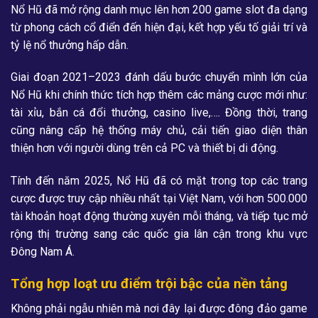
Nổ Hũ đã mở rộng danh mục lên hơn 200 game slot đa dạng
từ phong cách cổ điển đến hiện đại, kết hợp yếu tố giải trí và
tỷ lệ nổ thưởng hấp dẫn.
Giai đoạn 2021–2023 đánh dấu bước chuyển mình lớn của
Nổ Hũ khi chính thức tích hợp thêm các mảng cược mới như:
tài xỉu, bắn cá đổi thưởng, casino live,…. Đồng thời, trang
cũng nâng cấp hệ thống máy chủ, cải tiến giao diện thân
thiện hơn với người dùng trên cả PC và thiết bị di động.
Tính đến năm 2025, Nổ Hũ đã có mặt trong top các trang
cược được truy cập nhiều nhất tại Việt Nam, với hơn 500.000
tài khoản hoạt động thường xuyên mỗi tháng, và tiếp tục mở
rộng thị trường sang các quốc gia lân cận trong khu vực
Đông Nam Á.
Tổng hợp loạt ưu điểm trội bậc của nền tảng
Không phải ngẫu nhiên mà nơi đây lại được đông đảo game