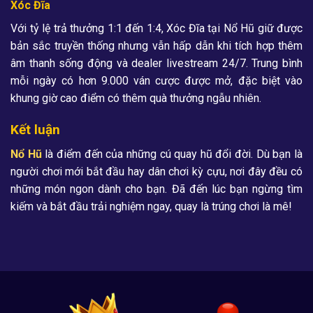
Xóc Đĩa
Với tỷ lệ trả thưởng 1:1 đến 1:4, Xóc Đĩa tại Nổ Hũ giữ được
bản sắc truyền thống nhưng vẫn hấp dẫn khi tích hợp thêm
âm thanh sống động và dealer livestream 24/7. Trung bình
mỗi ngày có hơn 9.000 ván cược được mở, đặc biệt vào
khung giờ cao điểm có thêm quà thưởng ngẫu nhiên.
Kết luận
Nổ Hũ
là điểm đến của những cú quay hũ đổi đời. Dù bạn là
người chơi mới bắt đầu hay dân chơi kỳ cựu, nơi đây đều có
những món ngon dành cho bạn. Đã đến lúc bạn ngừng tìm
kiếm và bắt đầu trải nghiệm ngay, quay là trúng chơi là mê!