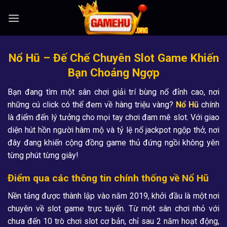
Bỏ
qua
nội
dung
Nổ Hũ – Đế Chế Chuyên Slot Game Khiến
Bạn Choáng Ngợp
Bạn đang tìm một sân chơi giải trí bùng nổ đỉnh cao, nơi
những cú click có thể đem về hàng triệu vàng?
Nổ Hũ
chính
là điểm đến lý tưởng cho mọi tay chơi đam mê slot. Với giao
diện hút hồn người hâm mộ và tỷ lệ nổ jackpot ngộp thở, nơi
đây đang khiến cộng đồng game thủ đứng ngồi không yên
từng phút từng giây!
Điểm qua các thông tin chính thống về Nổ Hũ
Nền tảng được thành lập vào năm 2019, khởi đầu là một nơi
chuyên về slot game trực tuyến. Từ một sân chơi nhỏ với
chưa đến 10 trò chơi slot cơ bản, chỉ sau 2 năm hoạt động,