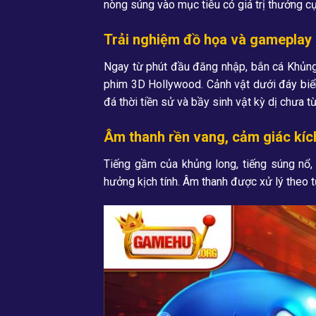
nòng súng vào mục tiêu có giá trị thưởng c
Trải nghiệm đồ họa và gameplay
Ngay từ phút đầu đăng nhập, bắn cá Khủng
phim 3D Hollywood. Cảnh vật dưới đáy biển
đá thời tiền sử và bầy sinh vật kỳ dị chưa t
Âm thanh rền vang, cảm giác kíc
Tiếng gầm của khủng long, tiếng súng nổ,
hưởng kịch tính. Âm thanh được xử lý theo t