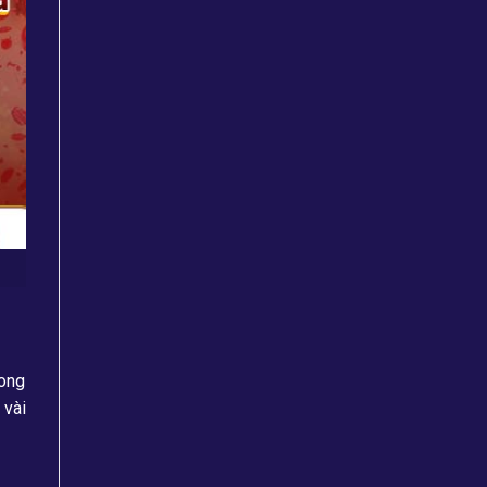
long
 vài