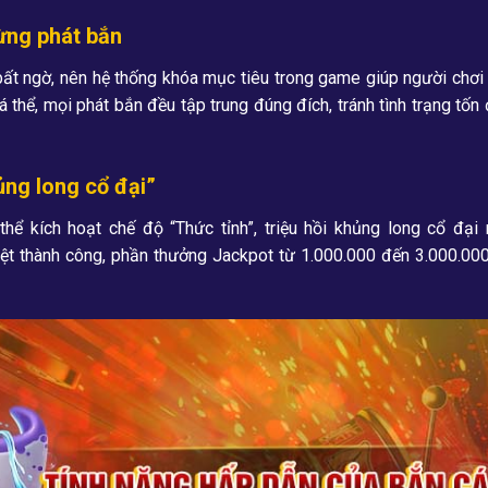
ừng phát bắn
ất ngờ, nên hệ thống khóa mục tiêu trong game giúp người chơi
 thể, mọi phát bắn đều tập trung đúng đích, tránh tình trạng tốn
ủng long cổ đại”
thể kích hoạt chế độ “Thức tỉnh”, triệu hồi khủng long cổ đại
iệt thành công, phần thưởng Jackpot từ 1.000.000 đến 3.000.00