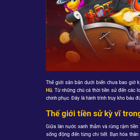
Thế giới săn bắn dưới biển chưa bao giờ k
Hũ
. Từ những chú cá thời tiền sử đến các l
chinh phục. Đây là hành trình truy kho báu 
Thế giới tiền sử kỳ vĩ tr
Giữa làn nước xanh thẳm và rừng rậm tiền
sống động đến từng chi tiết. Bạn hóa thâ