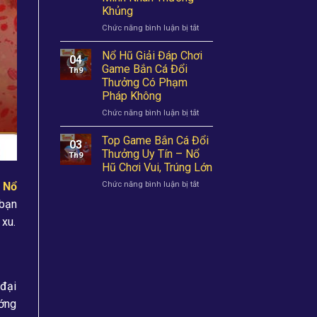
Tín
Giải
Khủng
Không
Đáp
–
Ngay
ở
Chức năng bình luận bị tắt
Cùng
Cách
Tìm
Chơi
Nổ Hũ Giải Đáp Chơi
04
Hiểu
Nổ
Game Bắn Cá Đổi
Th9
Sự
Hũ
Thưởng Có Phạm
Thật
Sunwin
Pháp Không
–
Chơi
ở
Chức năng bình luận bị tắt
Thông
Nổ
Minh
Hũ
Top Game Bắn Cá Đổi
03
Nhân
Giải
Thưởng Uy Tín – Nổ
Th9
Thưởng
Đáp
Hũ Chơi Vui, Trúng Lớn
Khủng
Chơi
ở
Chức năng bình luận bị tắt
Game
i
Nổ
Top
Bắn
 bạn
Game
Cá
Bắn
 xu.
Đổi
Cá
Thưởng
Đổi
Có
Thưởng
Phạm
Uy
Pháp
Tín
Không
 đại
–
ướng
Nổ
Hũ