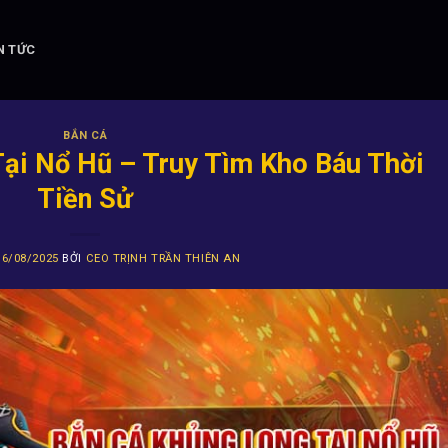
N TỨC
BẮN CÁ
ại Nổ Hũ – Truy Tìm Kho Báu Thời
Tiền Sử
16/08/2025
BỞI
CEO TRỊNH TRẦN THIÊN AN