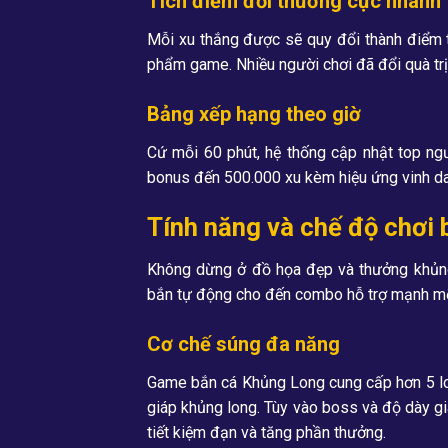
Tích điểm đổi thưởng cực nhanh
Mỗi xu thắng được sẽ quy đổi thành điểm tí
phẩm game. Nhiều người chơi đã đổi quà trị
Bảng xếp hạng theo giờ
Cứ mỗi 60 phút, hệ thống cập nhật top ng
bonus đến 500.000 xu kèm hiệu ứng vinh da
Tính năng và chế độ chơi
Không dừng ở đồ họa đẹp và thưởng khủng,
bắn tự động cho đến combo hỗ trợ mạnh mẽ, 
Cơ chế súng đa năng
Game bắn cá Khủng Long cung cấp hơn 5 lo
giáp khủng long. Tùy vào boss và độ dày giá
tiết kiệm đạn và tăng phần thưởng.