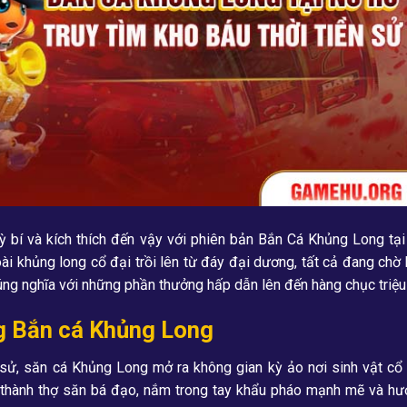
ỳ bí và kích thích đến vậy với phiên bản Bắn Cá Khủng Long tạ
oài khủng long cổ đại trồi lên từ đáy đại dương, tất cả đang chờ
đúng nghĩa với những phần thưởng hấp dẫn lên đến hàng chục triệu
ong Bắn cá Khủng Long
 sử, săn cá Khủng Long mở ra không gian kỳ ảo nơi sinh vật cổ
n thành thợ săn bá đạo, nắm trong tay khẩu pháo mạnh mẽ và h