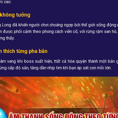
ực cao:
 không tưởng
 Long đã khiến người chơi choáng ngợp bởi thế giới sống động
 được phối cảnh theo phong cách viễn cổ, với rừng rậm san hô,
ừng thấy.
h thích từng pha bắn
 âm vang khi boss xuất hiện, ttất cả hòa quyện thành một bản 
ừng cấp độ săn, tăng dần nhịp tim khi bạn áp sát con mồi lớn.